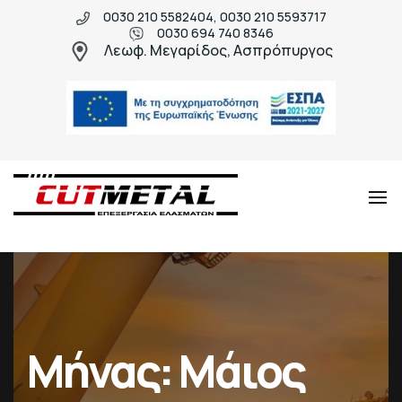
0030 210 5582404, 0030 210 5593717
0030 694 740 8346
Λεωφ. Μεγαρίδος, Ασπρόπυργος
Cut
Μεταλλικές
Metal
κατασκευές
υψηλής
ποιότητας
Μήνας:
Μάιος