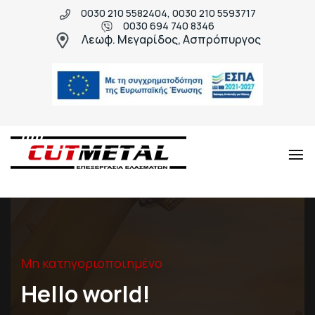
0030 210 5582404, 0030 210 5593717
0030 694 740 8346
Λεωφ. Μεγαρίδος, Ασπρόπυργος
Cut
Μεταλλικές
Metal
κατασκευές
υψηλής
ποιότητας
Μη κατηγοριοποιημένο
Hello world!