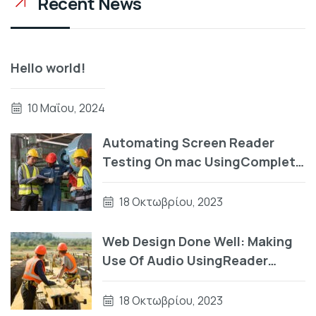
Recent News
Hello world!
10 Μαΐου, 2024
Automating Screen Reader
Testing On mac UsingComplete
Guide To Accessibility Tooling
18 Οκτωβρίου, 2023
Web Design Done Well: Making
Use Of Audio UsingReader
Testing On macOS Using Auto
VO
18 Οκτωβρίου, 2023