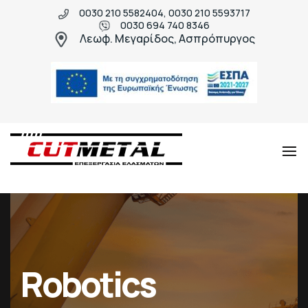
0030 210 5582404, 0030 210 5593717
0030 694 740 8346
Λεωφ. Μεγαρίδος, Ασπρόπυργος
Cut
Μεταλλικές
Metal
κατασκευές
υψηλής
ποιότητας
Robotics