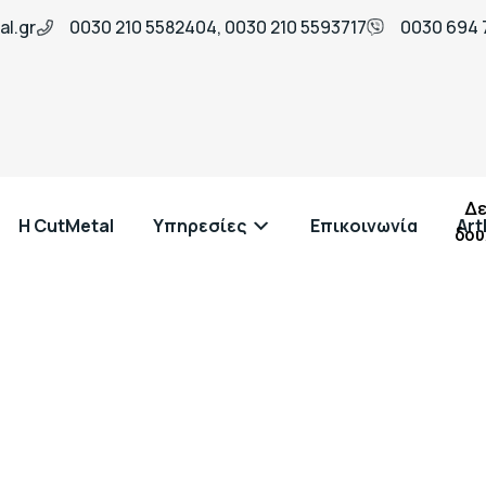
l.gr
0030 210 5582404, 0030 210 5593717
0030 694 
Δε
H CutMetal
Υπηρεσίες
Επικοινωνία
Art
δου