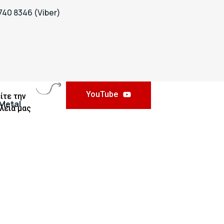
740 8346 (Viber)
YouTube
ίτε την
Metal
λειά μας